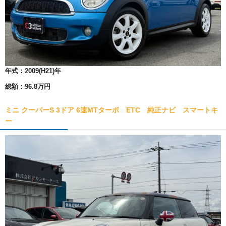
年式：
2009(H21)年
総額：
96.8万円
ミニ クーパーS 3ドア 6速MTターボ ETC 純正ナビ スマートキ
ー