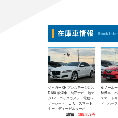
ジャガーXF プレステージ2.0L
ルノールー
D180 禁煙車 純正ナビ 地デ
禁煙車 バ
ジTV バックカメラ 電動レ
スマートキ
ザーシート ETC スマート
ド ハーフ
キー ディーゼルターボ
総額：
195.8万円