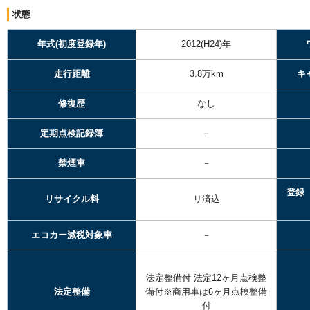
状態
年式(初度登録年)
2012(H24)年
走行距離
3.8万km
キ
修復歴
なし
定期点検記録簿
－
禁煙車
－
登録
リサイクル料
リ済込
エコカー減税対象車
－
法定整備付
法定12ヶ月点検整
法定整備
備付※商用車は6ヶ月点検整備
付