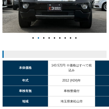
●
●
●
●
●
●
●
●
●
143.5万円
※価格はすべて税
本体価格
込み
年式
2012
(H24)年
車検有無
車検整備付
地域
埼玉県東松山市