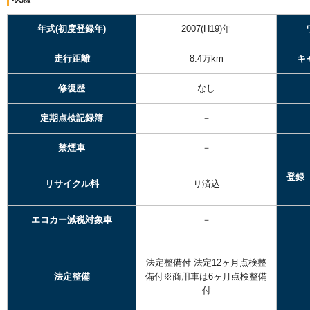
年式(初度登録年)
2007(H19)年
走行距離
8.4万km
キ
修復歴
なし
定期点検記録簿
－
禁煙車
－
登録
リサイクル料
リ済込
エコカー減税対象車
－
法定整備付
法定12ヶ月点検整
法定整備
備付※商用車は6ヶ月点検整備
付