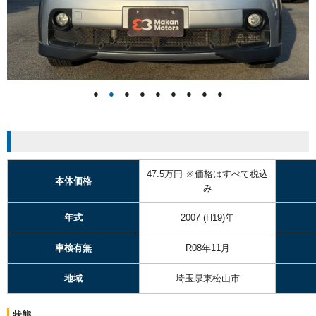
●
●
●
●
●
●
●
●
●
47.5万円
※価格はすべて税込
本体価格
み
年式
2007
(H19)年
車検有無
R08年11月
地域
埼玉県東松山市
状態