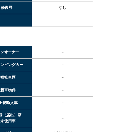
修復歴
なし
ワンオーナー
－
ャンピングカー
－
福祉車両
－
新車物件
－
正規輸入車
－
録（届出）済
－
未使用車