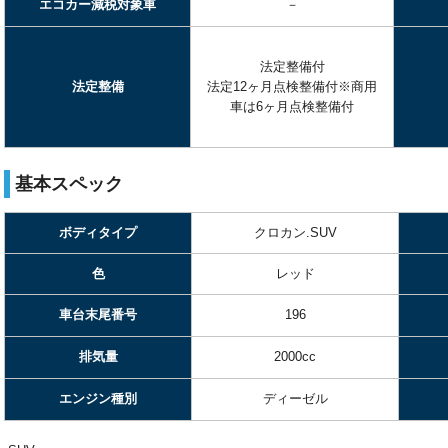
エコカー減税対象車
－
法定整備付
法定整備
法定12ヶ月点検整備付※商用
車は6ヶ月点検整備付
基本スペック
ボディタイプ
クロカン.SUV
色
レッド
車台末尾番号
196
排気量
2000cc
エンジン種別
ディーゼル