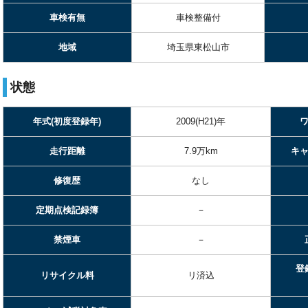
車検有無
車検整備付
地域
埼玉県東松山市
状態
年式(初度登録年)
2009(H21)年
走行距離
7.9万km
キ
修復歴
なし
定期点検記録簿
－
禁煙車
－
登
リサイクル料
リ済込