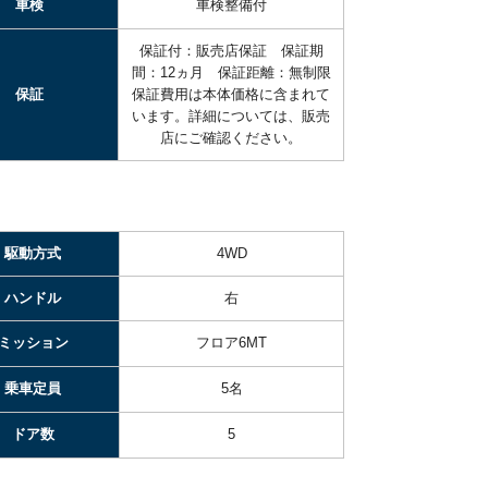
車検
車検整備付
保証付：販売店保証 保証期
間：12ヵ月 保証距離：無制限
保証
保証費用は本体価格に含まれて
います。詳細については、販売
店にご確認ください。
駆動方式
4WD
ハンドル
右
ミッション
フロア6MT
乗車定員
5名
ドア数
5